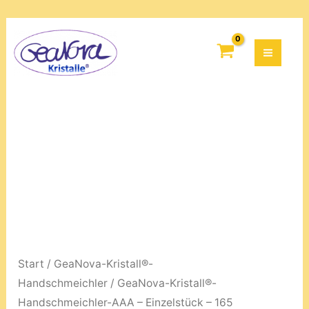
AAA
Zum
-
GeaNova-
Inhalt
Einzelstück
Kristall®-
springen
-
Handschmeichler-
165
AAA
Menge
-
Einzelstück
-
165
Menge
Start
/
GeaNova-Kristall®-
Handschmeichler
/ GeaNova-Kristall®-
Handschmeichler-AAA – Einzelstück – 165