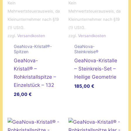
Kein
Kein
Mehrwertsteuerausweis, da
Mehrwertsteuerausweis, da
Kleinunternehmer nach §19
Kleinunternehmer nach §19
(1) UStG.
(1) UStG.
zzgl.
Versandkosten
zzgl.
Versandkosten
GeaNova-Kristall®-
GeaNova-
Spitzen
Steinkreise®
GeaNova-
GeaNova-Kristalle
Kristall® –
– Steinkreis-Set –
Rohkristallspitze –
Heilige Geometrie
Einzelstück – 132
185,00
€
26,00
€