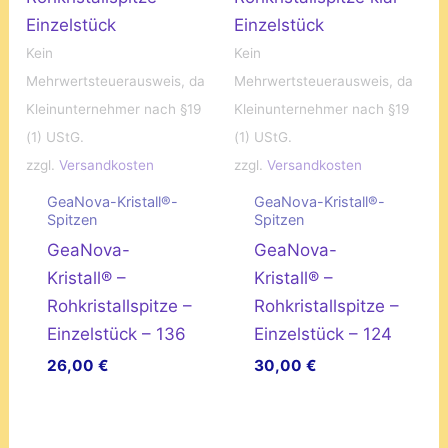
Kein
Kein
Mehrwertsteuerausweis, da
Mehrwertsteuerausweis, da
Kleinunternehmer nach §19
Kleinunternehmer nach §19
(1) UStG.
(1) UStG.
zzgl.
Versandkosten
zzgl.
Versandkosten
GeaNova-Kristall®-
GeaNova-Kristall®-
Spitzen
Spitzen
GeaNova-
GeaNova-
Kristall® –
Kristall® –
Rohkristallspitze –
Rohkristallspitze –
Einzelstück – 136
Einzelstück – 124
26,00
€
30,00
€