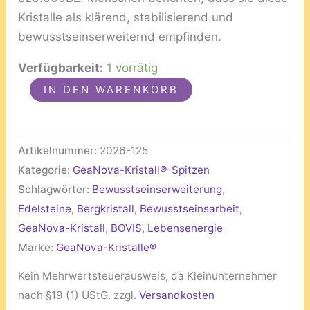
Kristalle als klärend, stabilisierend und
bewusstseinserweiternd empfinden.
Verfügbarkeit:
1 vorrätig
IN DEN WARENKORB
Artikelnummer:
2026-125
Kategorie:
GeaNova-Kristall®-Spitzen
Schlagwörter:
Bewusstseinserweiterung
,
Edelsteine
,
Bergkristall
,
Bewusstseinsarbeit
,
GeaNova-Kristall
,
BOVIS
,
Lebensenergie
Marke:
GeaNova-Kristalle®
Kein Mehrwertsteuerausweis, da Kleinunternehmer
nach §19 (1) UStG.
zzgl.
Versandkosten