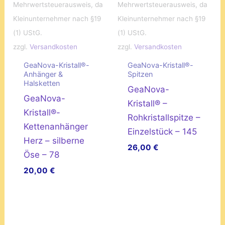
Mehrwertsteuerausweis, da
Mehrwertsteuerausweis, da
Kleinunternehmer nach §19
Kleinunternehmer nach §19
(1) UStG.
(1) UStG.
zzgl.
Versandkosten
zzgl.
Versandkosten
GeaNova-Kristall®-
GeaNova-Kristall®-
Anhänger &
Spitzen
Halsketten
GeaNova-
GeaNova-
Kristall® –
Kristall®-
Rohkristallspitze –
Kettenanhänger
Einzelstück – 145
Herz – silberne
26,00
€
Öse – 78
20,00
€