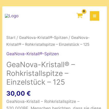
Rohkristallspitze
Zum
-
GeaNova-
Inhalt
Einzelstück
Kristall®
springen
-
-
125
Rohkristallspitze
Start
/
GeaNova-Kristall®-Spitzen
/ GeaNova-
Menge
-
Kristall® – Rohkristallspitze – Einzelstück – 125
Einzelstück
GeaNova-Kristall®-Spitzen
-
GeaNova-Kristall® –
125
Menge
Rohkristallspitze –
Einzelstück – 125
30,00
€
GeaNova-Kristall – Rohkristallspitze –
520.000BE. Menschen berichten, dass sie diese