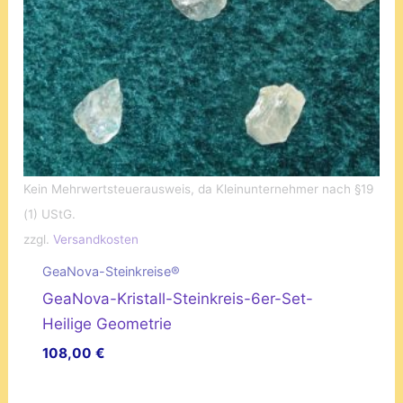
Kein Mehrwertsteuerausweis, da Kleinunternehmer nach §19
(1) UStG.
zzgl.
Versandkosten
GeaNova-Steinkreise®
GeaNova-Kristall-Steinkreis-6er-Set-
Heilige Geometrie
108,00
€