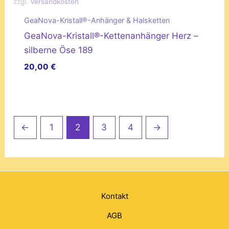
zzgl.
Versandkosten
GeaNova-Kristall®-Anhänger & Halsketten
GeaNova-Kristall®-Kettenanhänger Herz –
silberne Öse 189
20,00
€
←
1
2
3
4
→
Kontakt
AGB